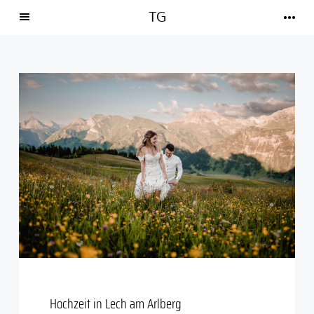
TG
Home
Über mich
Portfolio
Info
Referenzen
Kontaktiere mich
Hochzeit in Lech am Arlberg